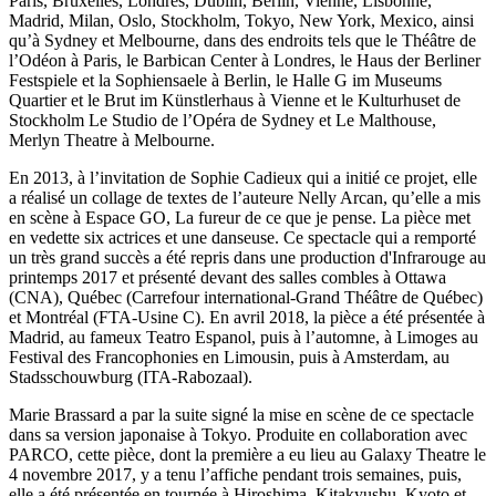
Paris, Bruxelles, Londres, Dublin, Berlin, Vienne, Lisbonne,
Madrid, Milan, Oslo, Stockholm, Tokyo, New York, Mexico, ainsi
qu’à Sydney et Melbourne, dans des endroits tels que le Théâtre de
l’Odéon à Paris, le Barbican Center à Londres, le Haus der Berliner
Festspiele et la Sophiensaele à Berlin, le Halle G im Museums
Quartier et le Brut im Künstlerhaus à Vienne et le Kulturhuset de
Stockholm Le Studio de l’Opéra de Sydney et Le Malthouse,
Merlyn Theatre à Melbourne.
En 2013, à l’invitation de Sophie Cadieux qui a initié ce projet, elle
a réalisé un collage de textes de l’auteure Nelly Arcan, qu’elle a mis
en scène à Espace GO, La fureur de ce que je pense. La pièce met
en vedette six actrices et une danseuse. Ce spectacle qui a remporté
un très grand succès a été repris dans une production d'Infrarouge au
printemps 2017 et présenté devant des salles combles à Ottawa
(CNA), Québec (Carrefour international-Grand Théâtre de Québec)
et Montréal (FTA-Usine C). En avril 2018, la pièce a été présentée à
Madrid, au fameux Teatro Espanol, puis à l’automne, à Limoges au
Festival des Francophonies en Limousin, puis à Amsterdam, au
Stadsschouwburg (ITA-Rabozaal).
Marie Brassard a par la suite signé la mise en scène de ce spectacle
dans sa version japonaise à Tokyo. Produite en collaboration avec
PARCO, cette pièce, dont la première a eu lieu au Galaxy Theatre le
4 novembre 2017, y a tenu l’affiche pendant trois semaines, puis,
elle a été présentée en tournée à Hiroshima, Kitakyushu, Kyoto et