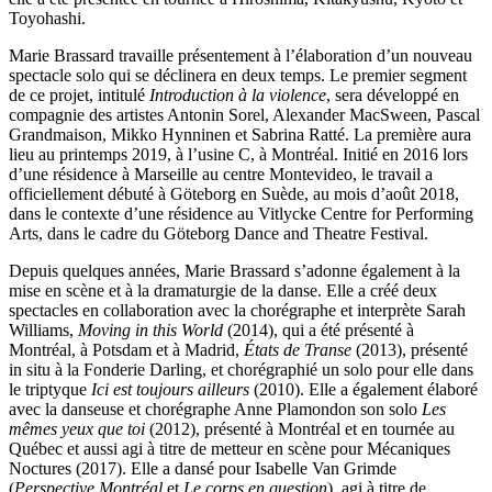
Toyohashi.
Marie Brassard travaille présentement à l’élaboration d’un nouveau
spectacle solo qui se déclinera en deux temps. Le premier segment
de ce projet, intitulé
Introduction à la violence
, sera développé en
compagnie des artistes Antonin Sorel, Alexander MacSween, Pascal
Grandmaison, Mikko Hynninen et Sabrina Ratté. La première aura
lieu au printemps 2019, à l’usine C, à Montréal. Initié en 2016 lors
d’une résidence à Marseille au centre Montevideo, le travail a
officiellement débuté à Göteborg en Suède, au mois d’août 2018,
dans le contexte d’une résidence au Vitlycke Centre for Performing
Arts, dans le cadre du Göteborg Dance and Theatre Festival.
Depuis quelques années, Marie Brassard s’adonne également à la
mise en scène et à la dramaturgie de la danse. Elle a créé deux
spectacles en collaboration avec la chorégraphe et interprète Sarah
Williams,
Moving in this World
(2014), qui a été présenté à
Montréal, à Potsdam et à Madrid,
États de Transe
(2013), présenté
in situ à la Fonderie Darling, et chorégraphié un solo pour elle dans
le triptyque
Ici est toujours ailleurs
(2010). Elle a également élaboré
avec la danseuse et chorégraphe Anne Plamondon son solo
Les
mêmes yeux que toi
(2012), présenté à Montréal et en tournée au
Québec et aussi agi à titre de metteur en scène pour Mécaniques
Noctures (2017). Elle a dansé pour Isabelle Van Grimde
(
Perspective Montréal
et
Le corps en question
), agi à titre de