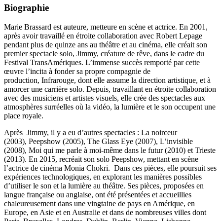
Biographie
Marie Brassard est auteure, metteure en scène et actrice. En 2001,
après avoir travaillé en étroite collaboration avec Robert Lepage
pendant plus de quinze ans au théâtre et au cinéma, elle créait son
premier spectacle solo, Jimmy, créature de rêve, dans le cadre du
Festival TransAmériques. L’immense succès remporté par cette
œuvre l’incita à fonder sa propre compagnie de
production, Infrarouge, dont elle assume la direction artistique, et à
amorcer une carrière solo. Depuis, travaillant en étroite collaboration
avec des musiciens et artistes visuels, elle crée des spectacles aux
atmosphères surréelles où la vidéo, la lumière et le son occupent une
place royale.
Après Jimmy, il y a eu d’autres spectacles : La noirceur
(2003), Peepshow (2005), The Glass Eye (2007), L’invisible
(2008), Moi qui me parle à moi-même dans le futur (2010) et Trieste
(2013). En 2015, recréait son solo Peepshow, mettant en scène
l’actrice de cinéma Monia Chokri. Dans ces pièces, elle poursuit ses
expériences technologiques, en explorant les manières possibles
d’utiliser le son et la lumière au théâtre. Ses pièces, proposées en
langue française ou anglaise, ont été présentées et accueillies
chaleureusement dans une vingtaine de pays en Amérique, en
Europe, en Asie et en Australie et dans de nombreuses villes dont