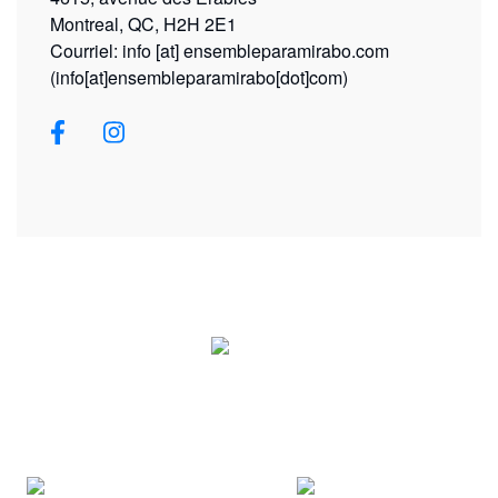
Montreal, QC, H2H 2E1
Courriel:
info
[at]
ensembleparamirabo.com
(info[at]ensembleparamirabo[dot]com)