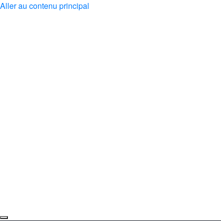
Aller au contenu principal
À propos
Événements
Musique
Médias
Dons
Espace Abonné
Contact
en