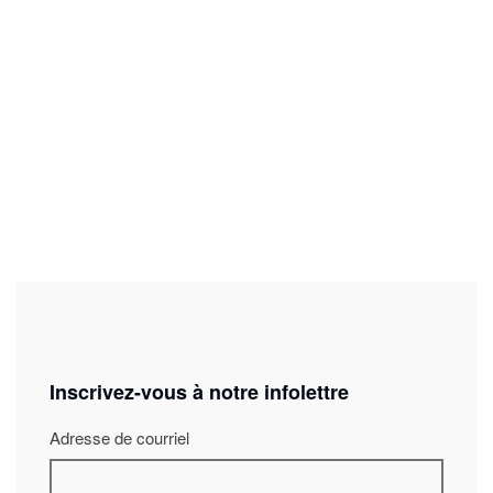
Kenny.
Upcoming projects include The Driver with poet Luke
Wright for Riot Ensemble and a new large-scale theatre
piece for Ensemble Paramirabo for puppeteers and
ensemble, Pythagoras’ Toolkit developed in collaboration
with theatre director Rachel Warr.
Inscrivez-vous à notre infolettre
Adresse de courriel