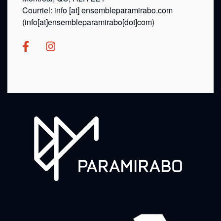
Courriel:
info
[at]
ensembleparamirabo.com
(info[at]ensembleparamirabo[dot]com)