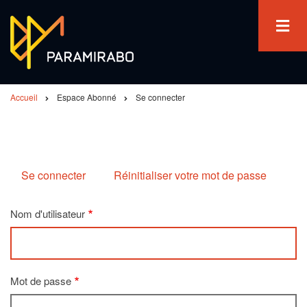
Aller
au
contenu
principal
Accueil
Espace Abonné
Se connecter
Fil
d'Ariane
Se connecter
Réinitialiser votre mot de passe
Primary
tabs
Nom d'utilisateur
Mot de passe