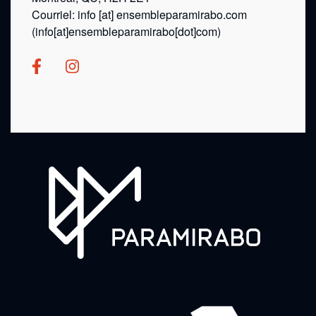
Courriel:
info
[at]
ensembleparamirabo.com
(info[at]ensembleparamirabo[dot]com)