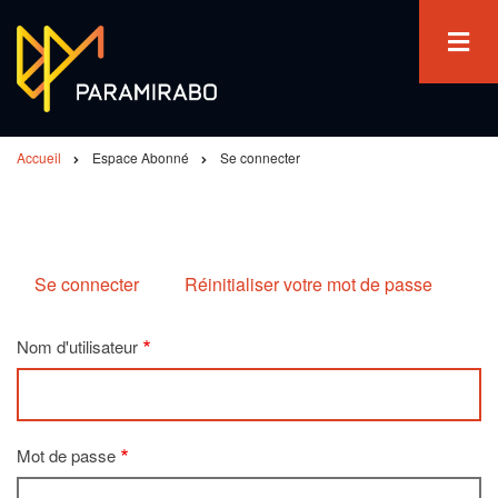
Aller
au
contenu
principal
Accueil
Espace Abonné
Se connecter
Fil
d'Ariane
Se connecter
Réinitialiser votre mot de passe
Primary
tabs
Nom d'utilisateur
Mot de passe