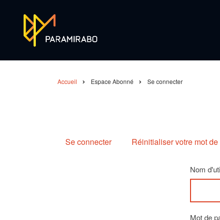
Aller
au
contenu
principal
Accueil
Espace Abonné
Se connecter
Fil
d'Ariane
Se connecter
Réinitialiser votre mot d
Primary
Nom d'uti
tabs
Mot de p