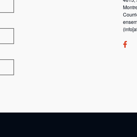
Montr
Courri
ensem
(info[