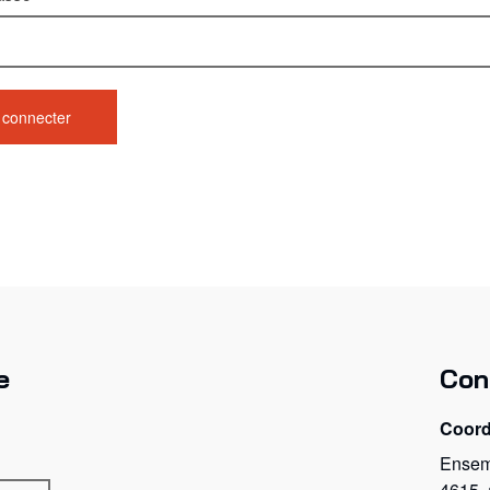
e
Con
Coor
Ensem
4615,