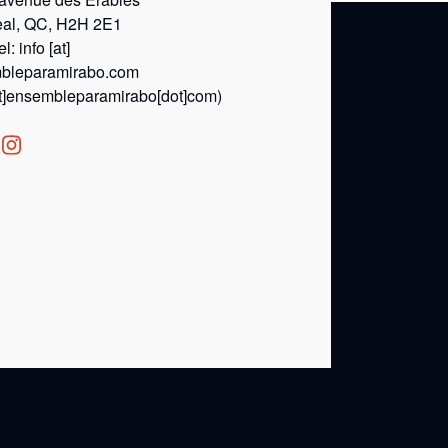
eal, QC, H2H 2E1
el:
info
[at]
bleparamirabo.com
at]ensembleparamirabo[dot]com)