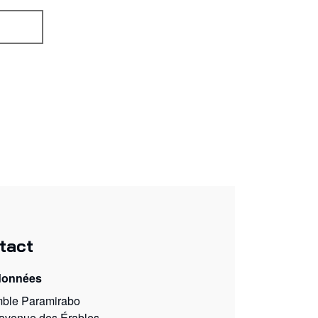
tact
données
ble Paramirabo
 avenue des Érables