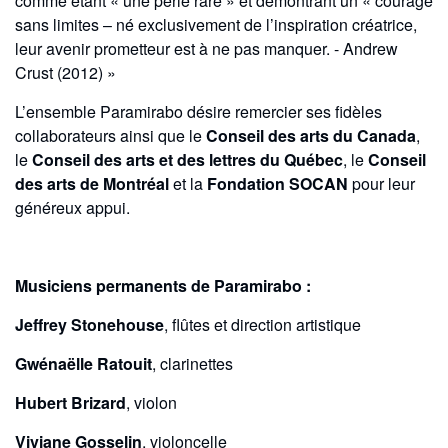
comme étant « une perle rare » et démontrant un « courage
sans limites – né exclusivement de l’inspiration créatrice,
leur avenir prometteur est à ne pas manquer. - Andrew
Crust (2012) »
L’ensemble Paramirabo désire remercier ses fidèles
collaborateurs ainsi que le
Conseil des arts du Canada
,
le
Conseil des arts et des lettres du Québec
, le
Conseil
des arts de Montréal
et la
Fondation SOCAN
pour leur
généreux appui.
Musiciens permanents de Paramirabo :
Jeffrey Stonehouse
, flûtes et direction artistique
Gwénaëlle Ratouit
, clarinettes
Hubert Brizard
, violon
Viviane Gosselin
, violoncelle