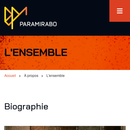
Aller
au
contenu
principal
L'ENSEMBLE
Accueil
À propos
L'ensemble
Fil
d'Ariane
Biographie