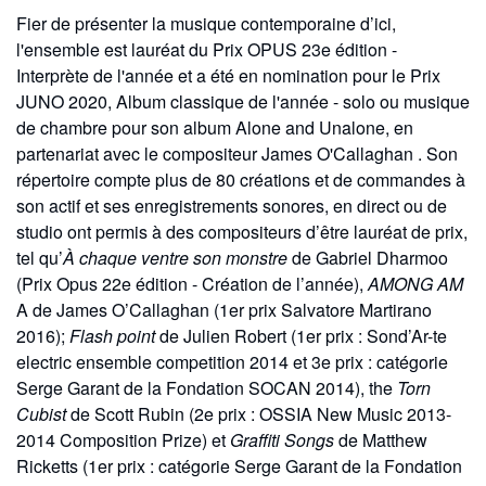
Fier de présenter la musique contemporaine d’ici,
l'ensemble est lauréat du Prix OPUS 23e édition -
Interprète de l'année et a été en nomination pour le Prix
JUNO 2020, Album classique de l'année - solo ou musique
de chambre pour son album Alone and Unalone, en
partenariat avec le compositeur James O'Callaghan . Son
répertoire compte plus de 80 créations et de commandes à
son actif et ses enregistrements sonores, en direct ou de
studio ont permis à des compositeurs d’être lauréat de prix,
tel qu’
À chaque ventre son monstre
de Gabriel Dharmoo
(Prix Opus 22e édition - Création de l’année),
AMONG AM
A de James O’Callaghan (1er prix Salvatore Martirano
2016);
Flash point
de Julien Robert (1er prix : Sond’Ar-te
electric ensemble competition 2014 et 3e prix : catégorie
Serge Garant de la Fondation SOCAN 2014), the
Torn
Cubist
de Scott Rubin (2e prix : OSSIA New Music 2013-
2014 Composition Prize) et
Graffiti Songs
de Matthew
Ricketts (1er prix : catégorie Serge Garant de la Fondation