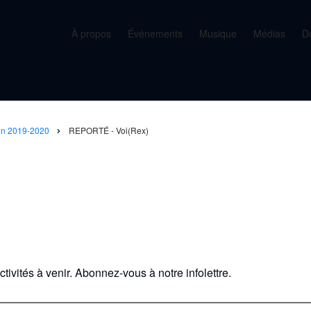
À propos
Événements
Musique
Médias
D
on 2019-2020
REPORTÉ - Voi(Rex)
tivités à venir. Abonnez-vous à notre infolettre.