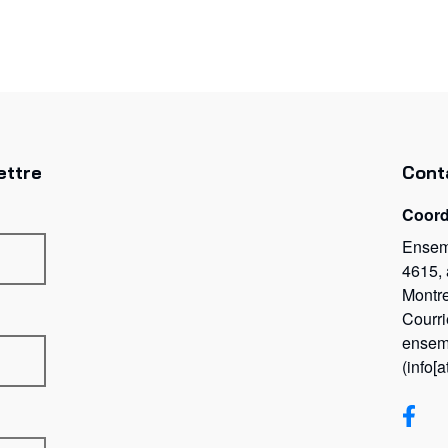
ettre
Cont
Coor
Ensem
4615,
Montr
Courri
ensem
(info[