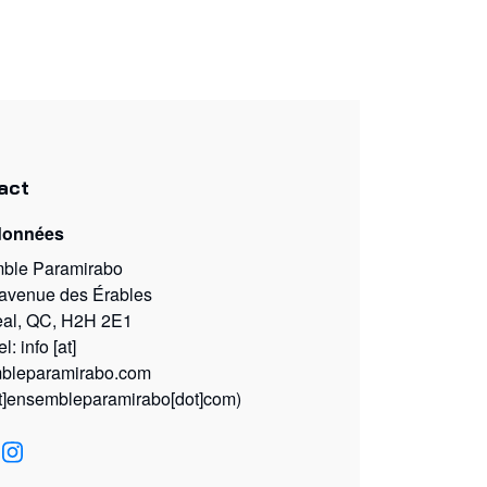
act
données
ble Paramirabo
 avenue des Érables
eal, QC, H2H 2E1
el:
info
[at]
bleparamirabo.com
at]ensembleparamirabo[dot]com)