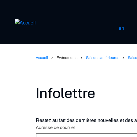
Aller
au
contenu
principal
en
Accueil
Événements
Saisons antérieures
Sais
Fil
d'Ariane
Infolettre
Restez au fait des dernières nouvelles et des ac
Adresse de courriel