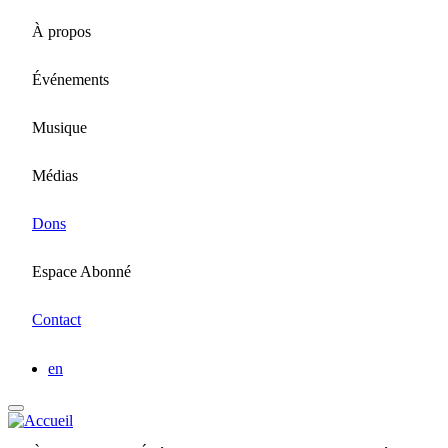
Aller
À propos
au
contenu
principal
Événements
Musique
Médias
Dons
Espace Abonné
Contact
en