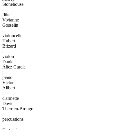
Stonehouse
:
flûte
Vivianne
Gosselin
:
violoncelle
Hubert
Brizard
:
violon
Daniel
Áñez García
:
piano
Victor
Alibert
:
clarinette
David
Therrien-Brongo
:
percussions