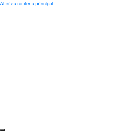
Aller au contenu principal
À propos
Événements
Musique
Médias
Dons
Espace Abonné
Contact
en