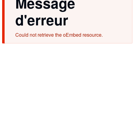
Message
d'erreur
Could not retrieve the oEmbed resource.
À chaque ventre
son monstre
Détails
Dharmoo
Compositeur
,
Gabriel
2018