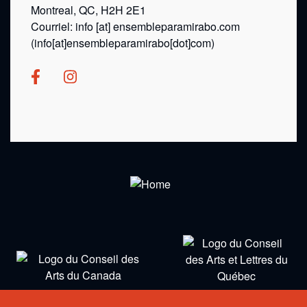
Montreal, QC, H2H 2E1
Courriel:
info
[at]
ensembleparamirabo.com
(info[at]ensembleparamirabo[dot]com)