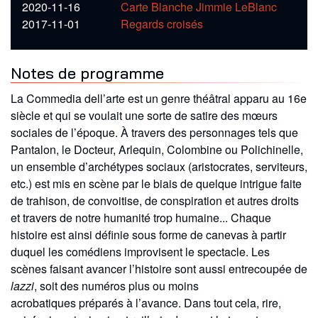
2020-11-16
Carte Blanche Jimmie LeBlanc
2017-11-01
Regards croisés
Notes de programme
La Commedia dell’arte est un genre théâtral apparu au 16
e
siècle et qui se voulait une sorte de satire des mœurs
sociales de l’époque. À
travers des personnages tels que
Pantalon, le Docteur, Arlequin, Colombine ou Polichinelle,
un ensemble d’archétypes sociaux
(aristocrates, serviteurs,
etc.) est mis en scène par le biais de quelque intrigue faite
de trahison, de convoitise, de conspiration et autres
droits
et travers de notre humanité trop humaine... Chaque
histoire est ainsi définie sous forme de canevas à partir
duquel les comédiens
improvisent le spectacle. Les
scènes faisant avancer l’histoire sont aussi entrecoupée de
lazzi
, soit des numéros plus ou moins
acrobatiques
préparés à l’avance. Dans tout cela, rire,