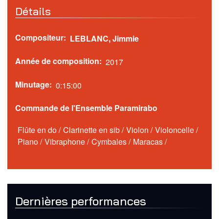
Détails
Compositeur
LEBLANC
,
Jimmie
Année de composition
2017
Minutage
0:15:00
Commande de l'Ensemble Paramirabo
Flûte en do
/
Clarinette en sib
/
Violon
/
Violoncelle
/
Piano
/
Vibraphone
/
Cymbales
/
Maracas
/
Dernières performances