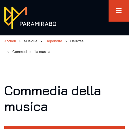
Aller
au
contenu
principal
Accueil
Musique
Répertoire
Oeuvres
Fil
Commedia della musica
d'Ariane
Commedia della
musica