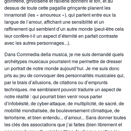
goinfrerie, grivoiserie et raillerie donnent le ton, et au
dessus de toute cette pagaille grinçante
planent les
innamorati (les « amoureux »), qui parlent entre eux la
langue de l’amour, affichant une sensibilité et un
raffinement qui
semblent d’un autre monde (peut-être cela
leur confère-t-il un aspect d’éternité en parfait contraste
avec les autres personnages...).
Dans Commedia della musica, je me suis demandé quels
archétypes musicaux pourraient me permettre de dresser
un portrait de
notre monde aujourd’hui. Je me suis donc
pris au jeu de convoquer des personnalités musicales qui,
par le biais d’allusions, de citations ou
d’emprunts
techniques. me semblaient pouvoir traduire un aspect de
notre réalité : qui pourrait bien venir nous parler
d’infobésité, de
cyber-attaque, de multiplicité, de sacré, de
mobilité mondialisée, de bouleversement climatique, de
terrorisme, et bien entendu... d’amour... Sans donner toutes
les clés des associations que j’ai faites (bien librement et