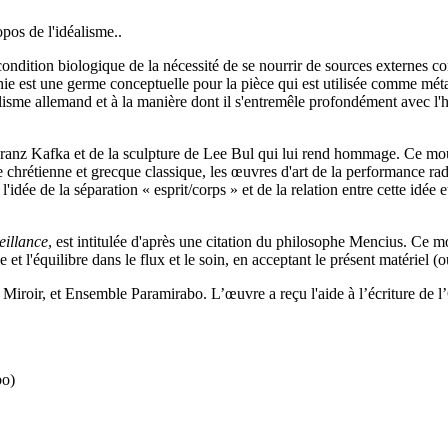
pos de l'idéalisme..
ondition biologique de la nécessité de se nourrir de sources externes com
ie est une germe conceptuelle pour la pièce qui est utilisée comme méta
isme allemand et à la manière dont il s'entremêle profondément avec l'his
Franz Kafka et de la sculpture de Lee Bul qui lui rend hommage. Ce mouv
ie chrétienne et grecque classique, les œuvres d'art de la performance r
idée de la séparation « esprit/corps » et de la relation entre cette idée e
eillance
, est intitulée d'après une citation du philosophe Mencius. Ce 
me et l'équilibre dans le flux et le soin, en acceptant le présent matériel (
iroir, et Ensemble Paramirabo. L’œuvre a reçu l'aide à l’écriture de 
bo)