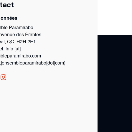
tact
données
ble Paramirabo
 avenue des Érables
eal, QC, H2H 2E1
el:
info
[at]
bleparamirabo.com
at]ensembleparamirabo[dot]com)