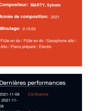
Compositeur
MARTY
,
Sylvain
Année de composition
2021
Minutage
0:15:00
Flûte en do
/
Flûte en do
/
Saxophone alto
/
Alto
/
Piano préparé
/
Electro
Dernières performances
2021-11-06
Confluence
-
2021-11-
06