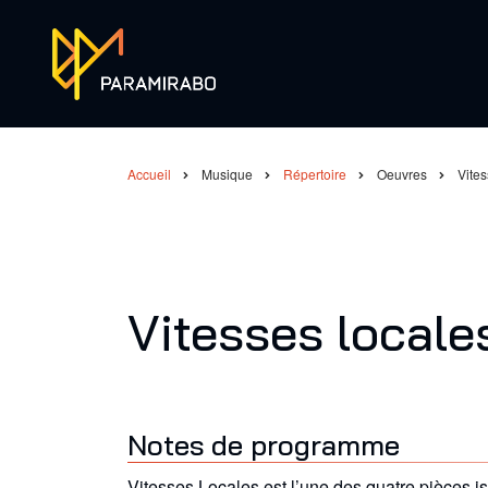
Aller
au
contenu
principal
Accueil
Musique
Répertoire
Oeuvres
Vites
Fil
d'Ariane
Vitesses locale
Notes de programme
Vitesses Locales est l’une des quatre pièces i