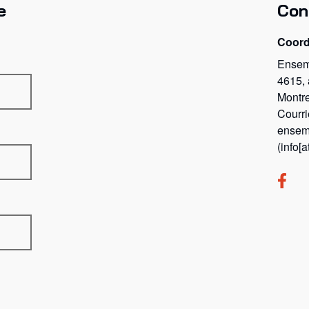
e
Con
Coor
Ensem
4615,
Montr
Courri
ensem
(info[