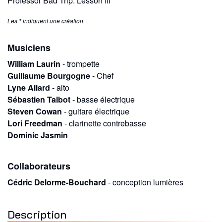
Professor Bad Trip: Lesson III
Les * indiquent une création.
Musiciens
William Laurin
-
trompette
Guillaume Bourgogne
-
Chef
Lyne Allard
-
alto
Sébastien Talbot
-
basse électrique
Steven Cowan
-
guitare électrique
Lori Freedman
-
clarinette contrebasse
Dominic Jasmin
Collaborateurs
Cédric Delorme-Bouchard
-
conception lumières
Description