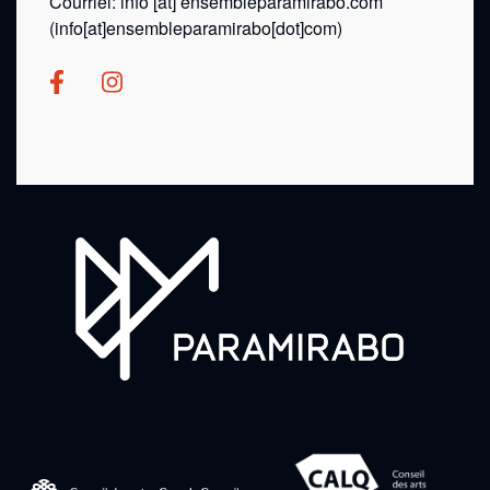
Courriel:
info
[at]
ensembleparamirabo.com
(info[at]ensembleparamirabo[dot]com)