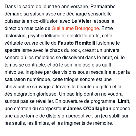
Dans le cadre de leur 15e anniversaire, Parmairabo
démarre sa saison avec une décharge sensorielle
puissante en co-diffusion avec
Le Vivier
, et sous la
direction musicale de
Guillaume Bourgogne
. Entre
distorsion, psychédélisme et électricité brute, cette
véritable œuvre culte de
Fausto Romitelli
fusionne le
spectralisme avec le chaos du rock, créant un univers
sonore où les mélodies se dissolvent dans le bruit, où le
temps se contracte, et où le son implose plus qu’il
n’évolue. Inspirée par des visions sous mescaline et par la
saturation numérique, cette trilogie sonore est une
chevauchée sauvage à travers la beauté du glitch et la
désintégration glorieuse. Un bad trip dont on ne voudra
surtout pas se réveiller. En ouverture de programme,
Limit
,
une création du compositeur
James O’Callaghan
propose
une autre forme de distorsion perceptive : un jeu subtil sur
les seuils, les limites, et les fragments de mémoire.