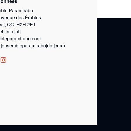
données
ble Paramirabo
 avenue des Érables
eal, QC, H2H 2E1
el:
info
[at]
bleparamirabo.com
at]ensembleparamirabo[dot]com)