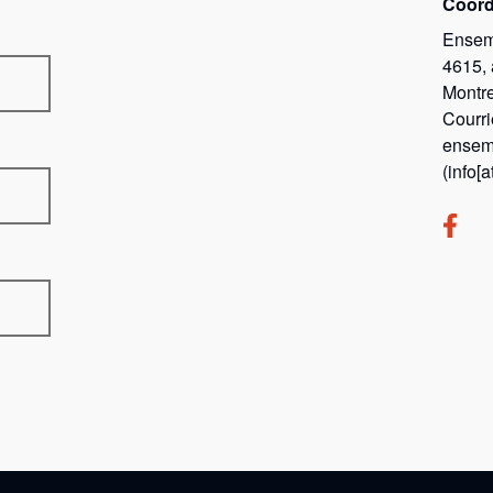
Coor
Ensem
4615,
Montr
Courri
ensem
(info[