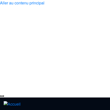
Aller au contenu principal
À propos
Événements
Musique
Médias
Dons
Espace Abonné
Contact