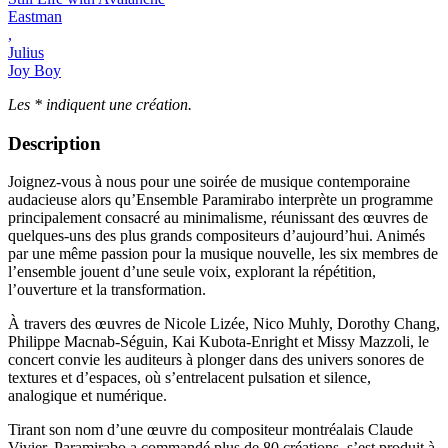
Eastman
,
Julius
Joy Boy
Les * indiquent une création.
Description
Joignez-vous à nous pour une soirée de musique contemporaine
audacieuse alors qu’Ensemble Paramirabo interprète un programme
principalement consacré au minimalisme, réunissant des œuvres de
quelques-uns des plus grands compositeurs d’aujourd’hui. Animés
par une même passion pour la musique nouvelle, les six membres de
l’ensemble jouent d’une seule voix, explorant la répétition,
l’ouverture et la transformation.
À travers des œuvres de Nicole Lizée, Nico Muhly, Dorothy Chang,
Philippe Macnab-Séguin, Kai Kubota-Enright et Missy Mazzoli, le
concert convie les auditeurs à plonger dans des univers sonores de
textures et d’espaces, où s’entrelacent pulsation et silence,
analogique et numérique.
Tirant son nom d’une œuvre du compositeur montréalais Claude
Vivier, Paramirabo a commandé plus de 80 créations, s’est produit à